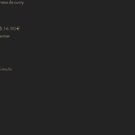
esa de curry
AS
16.90€
ntier
kimchi
.