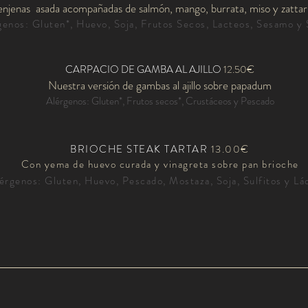
njenas asada acompañadas de salmón, mango, burrata, miso y zattar 
genos: Gluten*, Huevo, Soja, Frutos Secos, Lacteos, Sesamo y 
CARPACIO DE GAMBA AL AJILLO
12.50€
Nuestra versión de gambas al ajillo sobre papadum
Alérgenos: Gluten*, Frutos secos*, Crustáceos y Pescado
BRIOCHE STEAK TARTAR
13.00€
Con yema de huevo curada y vinagreta sobre pan brioche
érgenos
: Gluten, Huevo, Pescado, Mostaza, Soja, Sulfitos y
Lá