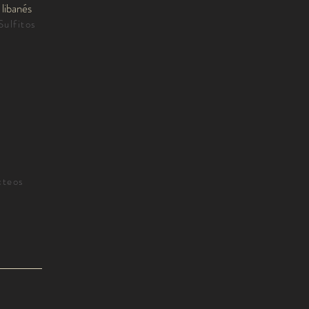
libanés
Sulfitos
cteos