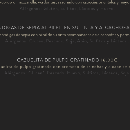
e cordero,
mozzarella,
verduritas, sazonado con especias orientales y
mayon
Alérgenos: Gluten, Sulfitos, Lácteos y Huevo.
DIGAS DE SEPIA AL PILPIL EN SU TINTA Y ALCACHOF
bóndigas
de sepia con pilpil de su tinta acompañadas de alcachofas
y parme
Alérgenos: Gluten, Pescado, Soja, Apio, Sulfitos y Lácteos .
CAZUELITA DE PULPO GRATINADO
18.00€
uelita de pulpo gratinado con cremoso de trinchat y ajoaceite 
Alérgenos: Gluten*, Pescado, Huevo, Sulfitos, Lácteos, Soja