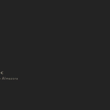
0€
e Almazora