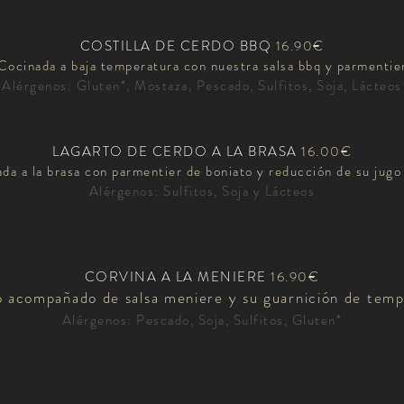
COSTILLA DE CERDO BBQ
16.90€
Cocinada a baja temperatura con nuestra salsa bbq y parmentie
Alérgenos: Gluten*, Mostaza, Pescado, Sulfitos, Soja, Lácteos
LAGARTO DE CERDO A LA BRASA
16.00€
da a la brasa con parmentier de boniato y reducción de su jugo 
Alérgenos: Sulfitos, Soja y Lácteos
CORVINA A LA MENIERE
16.90€
 acompañado de salsa meniere y su guarnición de tem
Alérgenos: Pescado, Soja, Sulfitos, Gluten*