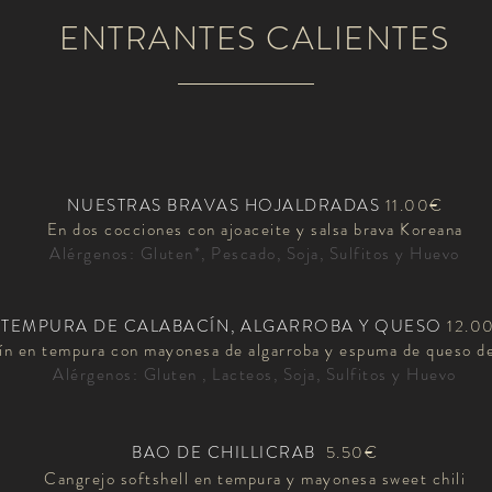
ENTRANTES CALIENTES
NU
ESTRAS BRAVAS HOJALDRADAS
11.00€
En dos cocciones con ajoaceite y salsa brava Koreana
Alérgenos: Gluten*, Pescado, Soja, Sulfitos y Huevo
TEMPURA DE CALABACÍN, ALGARROBA Y QUESO
12.0
ín en tempura con mayonesa de algarroba y espuma de queso d
Alérgenos: Gluten , Lacteos, Soja, Sulfitos y Huevo
BAO DE CHILLICRAB
5.50€
Cangrejo softshell en tempura y mayonesa sweet chili