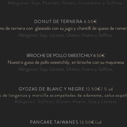
Alérgenos: Soja, Pescado, Gluten, Crustáceos y Sulfitos.
DONUT DE TERNERA
6.50€
no de ternera con glaseado con su jugo y chantillí de queso de rome
Alérgenos: Soja, Lácteos, Gluten, Huevo y Sulfitos.
BRIOCHE DE POLLO SWEETCHILY
8.50€
Nuestro guiso de pollo sweetchily, en brioche con su mayonesa
Alérgenos: Soja, Lácteos, Gluten, Huevo y Sulfitos.
GYOZAS DE BLANC Y NEGRE
12.50€/ 5 ud
s de longaniza y morcilla acompañadas de edamame, salsa español
Alérgenos: Sulfitos, Gluten, Huevo, Soja y Lácteos
PANCAKE TAIWANES
13.50€/ud