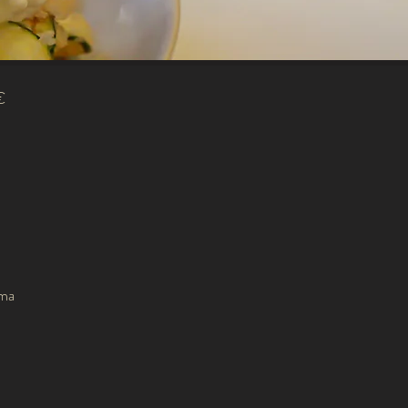
€
ima